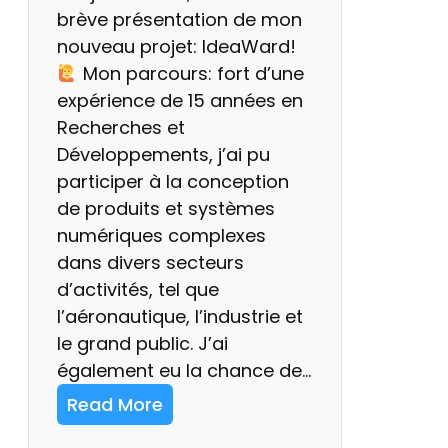
U
brève présentation de mon
S
nouveau projet: IdeaWard!
B
Mon parcours: fort d’une
1
expérience de 15 années en
2
Recherches et
V
Développements, j’ai pu
/
participer à la conception
2
de produits et systèmes
4
numériques complexes
V
dans divers secteurs
d
d’activités, tel que
c
l’aéronautique, l’industrie et
le grand public. J’ai
également eu la chance de…
Read More
: