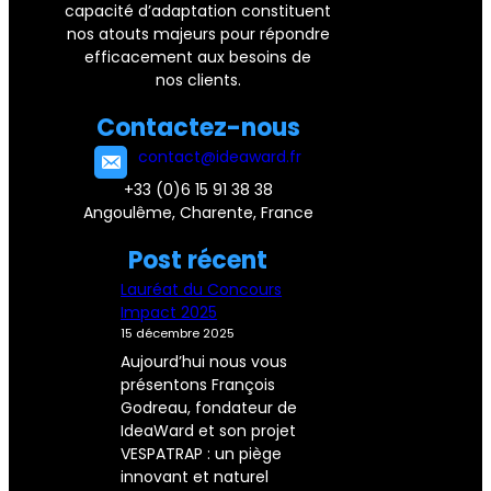
c
capacité d’adaptation constituent
nos atouts majeurs pour répondre
h
efficacement aux besoins de
a
nos clients.
î
Contactez-nous
n
contact@ideaward.fr
e
+33 (0)6 15 91 38 38
Angoulême, Charente, France
Y
Post
récent
o
Lauréat du Concours
u
Impact 2025
T
15 décembre 2025
u
Aujourd’hui nous vous
présentons François
b
Godreau, fondateur de
e
IdeaWard et son projet
VESPATRAP : un piège
innovant et naturel