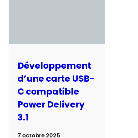
d
u
C
o
n
c
o
u
Développement
r
d’une carte USB-
s
I
C compatible
m
Power Delivery
p
a
3.1
c
t
7 octobre 2025
2