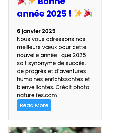
Bonne
u
année 2025 !
n
e
c
6 janvier 2025
a
Nous vous adressons nos
r
meilleurs vœux pour cette
t
nouvelle année : que 2025
e
soit synonyme de succès,
U
de progrès et d’aventures
S
humaines enrichissantes et
B
bienveillantes. Crédit photo
-
naturelfes.com
C
Read More
c
:
o
m