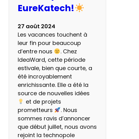
e
EureKatech!
r
y
27 août 2024
3
Les vacances touchent à
.
leur fin pour beaucoup
1
d’entre nous
. Chez
IdeaWard, cette période
estivale, bien que courte, a
été incroyablement
enrichissante. Elle a été la
source de nouvelles idées
et de projets
prometteurs
. Nous
sommes ravis d’annoncer
que début juillet, nous avons
rejoint la technopole