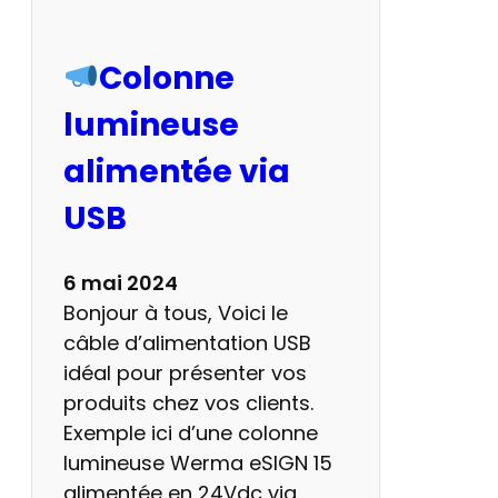
d
i
n
Colonne
t
lumineuse
è
g
alimentée via
r
USB
e
l
a
6 mai 2024
T
Bonjour à tous, Voici le
e
câble d’alimentation USB
c
idéal pour présenter vos
h
produits chez vos clients.
n
Exemple ici d’une colonne
o
lumineuse Werma eSIGN 15
p
alimentée en 24Vdc via