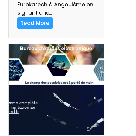
Eurekatech à Angoulême en
signant une…
Read More
:
H
O
P
:
I
d
e
a
W
a
r