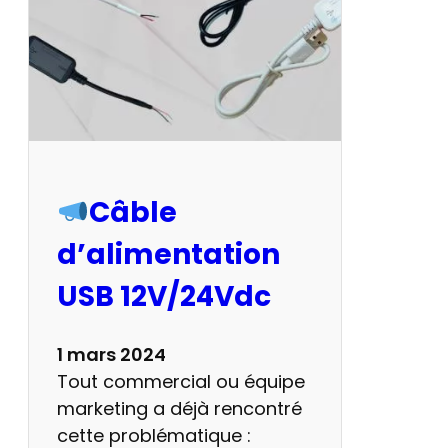
e
l
u
m
i
n
e
u
Câble
s
d’alimentation
e
a
USB 12V/24Vdc
l
i
1 mars 2024
m
Tout commercial ou équipe
e
marketing a déjà rencontré
n
cette problématique :
t