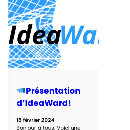
b
l
e
d
’
a
l
i
m
e
n
t
Présentation
a
d’IdeaWard!
t
i
o
16 février 2024
n
Bonjour à tous, Voici une