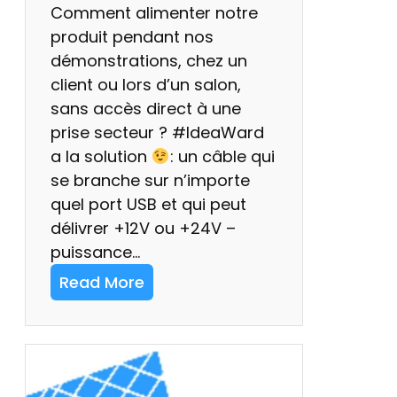
Comment alimenter notre
é
produit pendant nos
e
démonstrations, chez un
v
client ou lors d’un salon,
i
sans accès direct à une
a
prise secteur ? #IdeaWard
U
a la solution
: un câble qui
S
se branche sur n’importe
B
quel port USB et qui peut
délivrer +12V ou +24V –
puissance…
Read More
:
C
â