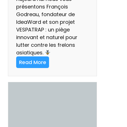
présentons François
Godreau, fondateur de
IdeaWard et son projet
VESPATRAP : un piège
innovant et naturel pour
lutter contre les frelons
asiatiques.
Read More
:
L
a
u
r
é
a
t