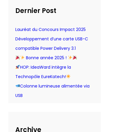
c
t
h
Dernier Post
d
e
I
Lauréat du Concours Impact 2025
d
Développement d’une carte USB-C
e
compatible Power Delivery 3.1
a
Bonne année 2025 !
W
a
HOP: IdeaWard intègre la
r
Technopôle EureKatech!
d
Colonne lumineuse alimentée via
USB
Archive