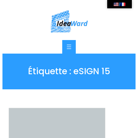
/
Étiquette :
eSIGN 15