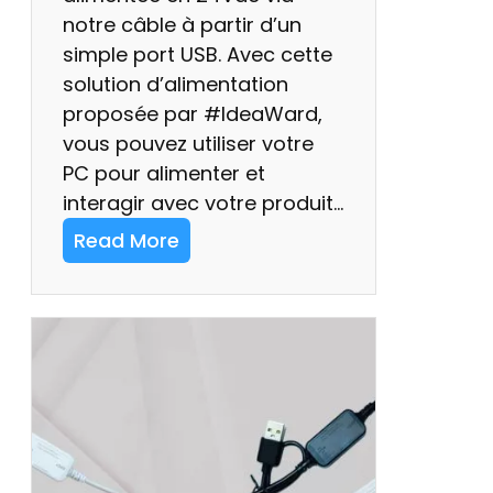
ô
notre câble à partir d’un
l
simple port USB. Avec cette
e
solution d’alimentation
E
proposée par #IdeaWard,
u
vous pouvez utiliser votre
r
PC pour alimenter et
e
interagir avec votre produit…
K
Read More
a
:
t
e
C
c
o
h
l
!
o
n
n