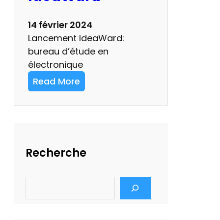
e
a
14 février 2024
W
Lancement IdeaWard:
a
bureau d’étude en
r
électronique
d
Read More
!
:
L
a
n
Recherche
c
e
S
m
e
e
a
n
r